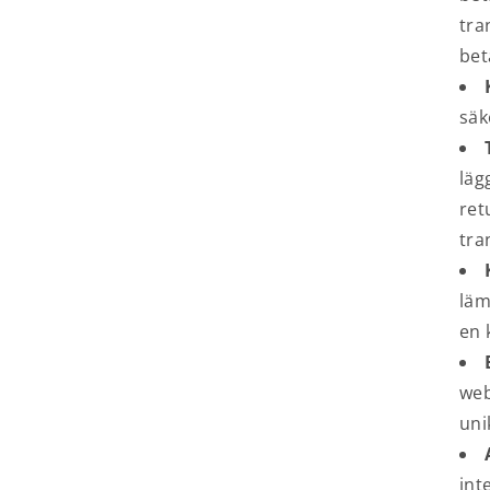
tra
bet
säk
läg
ret
tra
läm
en 
web
uni
int