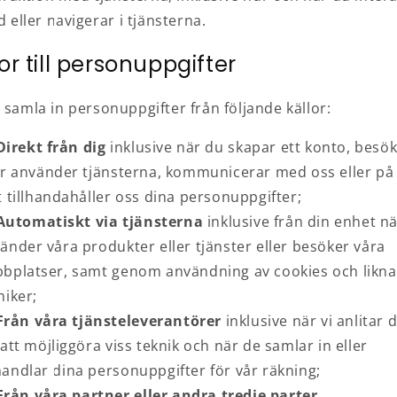
 eller navigerar i tjänsterna.
or till personuppgifter
 samla in personuppgifter från följande källor:
Direkt från dig
inklusive när du skapar ett konto, besö
er använder tjänsterna, kommunicerar med oss eller på
t tillhandahåller oss dina personuppgifter;
Automatiskt via tjänsterna
inklusive från din enhet n
änder våra produkter eller tjänster eller besöker våra
bplatser, samt genom användning av cookies och likn
niker;
Från våra tjänsteleverantörer
inklusive när vi anlitar
 att möjliggöra viss teknik och när de samlar in eller
andlar dina personuppgifter för vår räkning;
Från våra partner eller andra tredje parter.