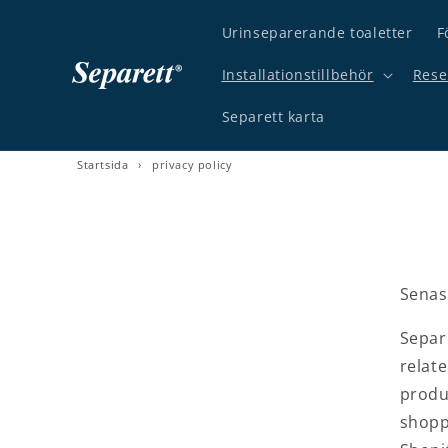
vidare till innehåll
Urinseparerande toaletter
F
Installationstillbehör
Rese
Separett karta
Startsida
›
privacy policy
Senas
Separ
relate
produ
shopp