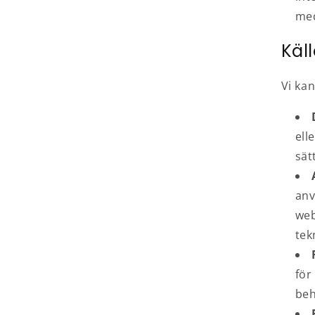
med
Käll
Vi kan
ell
sät
anv
web
tek
för
beh