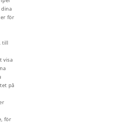
mpel
 dina
er för
till
t visa
rna
u
itet på
er
, för