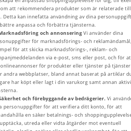
 skapa en anpassad shoppingupplevelse för dig, till exe
om att rekommendera produkter som är relaterade till
. Detta kan innefatta användning av dina personuppgift
 bättre anpassa och förbättra tjänsterna.
Marknadsföring och annonsering
Vi använder dina
sonuppgifter för marknadsförings- och reklamändamål, 
mpel för att skicka marknadsförings-, reklam- och
panjmeddelanden via e-post, sms eller post, och för at
 onlineannonser för produkter eller tjänster på tjänste
er andra webbplatser, bland annat baserat på artiklar d
igare har köpt eller lagt i din varukorg samt annan aktiv
nsterna.
Säkerhet och förebyggande av bedrägerier.
Vi använd
a personuppgifter för att verifiera ditt konto, för att
lhandahålla en säker betalnings- och shoppingupplevelse
 upptäcka, utreda eller vidta åtgärder mot eventuell