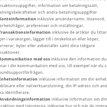
nsaktionsuppgifter, information om betalningssätt,
alningsbekräftelser och andra betalningsuppgifter.
Kontoinformation
inklusive användarnamn, lösenord,
erhetsfrågor, preferenser och inställningar.
Transaktionsinformation
inklusive de artiklar du tittar
ger i varukorgen, lägger till i önskelistan eller köper,
urnerar, byter eller avbeställer samt dina tidigare
nsaktioner.
Kommunikation med oss
inklusive den information du
nar i din kommunikation med oss, till exempel när du s
kundsupportförfrågan.
Enhetsinformation
inklusive information om din enhet
bläsare eller nätverksanslutning, din IP-adress och an
ka identifierare.
Användningsinformation
inklusive information om di
eraktion med tjänsterna, inklusive hur och när du inter