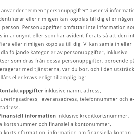
i använder termen ”personuppgifter” avser vi informati
entifierar eller rimligen kan kopplas till dig eller någon
 person. Personuppgifter omfattar inte information s
s in anonymt eller som har avidentifierats så att den in
fiera eller rimligen kopplas till dig. Vi kan samla in eller
dla följande kategorier av personuppgifter, inklusive
atser som dras från dessa personuppgifter, beroende p
teragerar med tjänsterna, var du bor, och i den utsträc
llåts eller krävs enligt tillämplig lag:
Kontaktuppgifter
inklusive namn, adress,
tureringsadress, leveransadress, telefonnummer och e
tadress.
Finansiell information
inklusive kreditkortsnummer,
alkortsnummer och finansiella kontonummer,
alkortsinformation, information om finansiella konton,