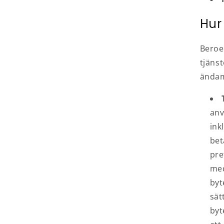
Hur
Beroe
tjäns
ändam
anv
ink
bet
pre
med
byt
sät
byt