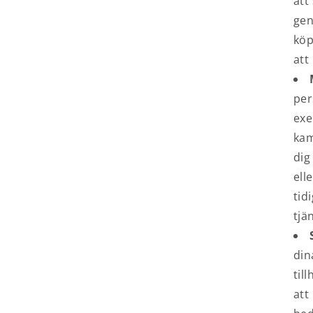
att
gen
köp
att
per
exe
kam
dig
ell
tid
tjä
din
til
att