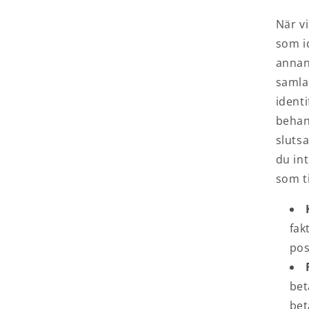
När v
som id
annan
samla
identi
behan
sluts
du in
som ti
fak
pos
bet
bet