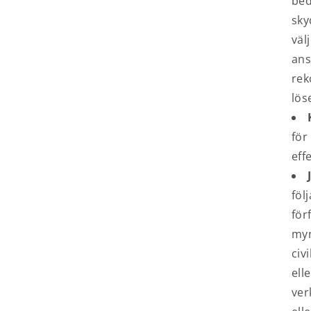
bed
sky
väl
ans
rek
lös
för
eff
föl
för
myn
civ
ell
ver