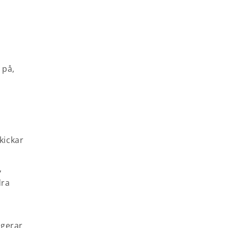
 på,
kickar
,
dra
n
agerar