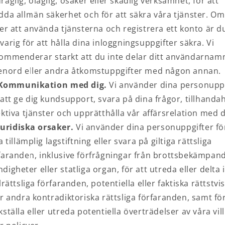
räglig, olaglig, osäker eller skadlig verksamhet, för att
dda allmän säkerhet och för att säkra våra tjänster. O
jer att använda tjänsterna och registrera ett konto är d
varig för att hålla dina inloggningsuppgifter säkra. Vi
ommenderar starkt att du inte delar ditt användarnam
enord eller andra åtkomstuppgifter med någon annan.
Kommunikation med dig.
Vi använder dina personuppg
 att ge dig kundsupport, svara på dina frågor, tillhandah
ektiva tjänster och upprätthålla vår affärsrelation med d
Juridiska orsaker.
Vi använder dina personuppgifter för
ja tillämplig lagstiftning eller svara på giltiga rättsliga
faranden, inklusive förfrågningar från brottsbekämpan
digheter eller statliga organ, för att utreda eller delta i
ilrättsliga förfaranden, potentiella eller faktiska rättstvi
er andra kontradiktoriska rättsliga förfaranden, samt för
kställa eller utreda potentiella överträdelser av våra vil