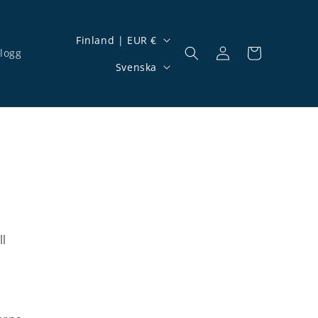
Land/Region
Finland | EUR €
logg
Logga in
Varukorg
Språk
Svenska
ll