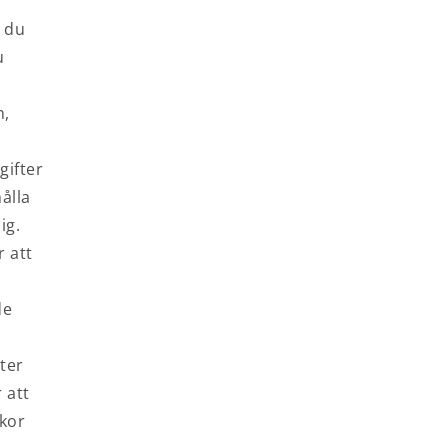
m du
u
n,
ifter
ålla
ig.
 att
de
ster
 att
lkor