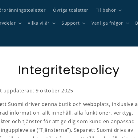
örbränningstoaletter
Övriga toaletter
Tillbehör
rvdelar
Vilka vi är
Support
Vanliga frågor
B
Integritetspolicy
t uppdaterad: 9 oktober 2025
ett Suomi driver denna butik och webbplats, inklusive a
rad information, allt innehåll, alla funktioner, verktyg,
kter och tjänster för att ge dig som kund en anpassad
ingupplevelse (”Tjänsterna”). Separett Suomi drivs av