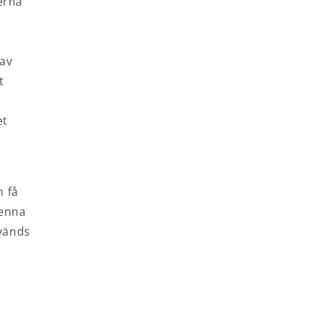
terna
 av
t
et
h få
denna
nvänds