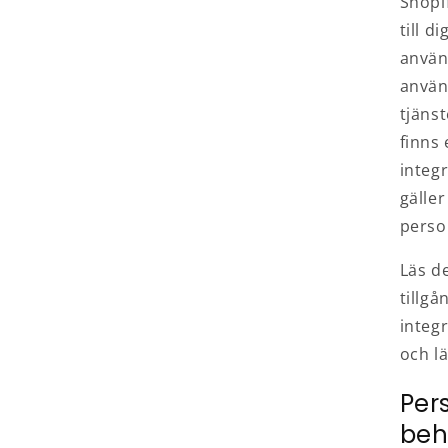
Shopif
till d
använ
använ
tjäns
finns
integr
gälle
perso
Läs d
tillgå
integr
och lä
Per
beh