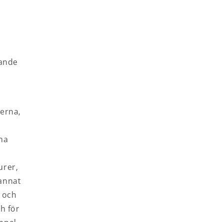
jande
terna,
ina
urer,
 annat
r och
h för