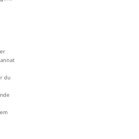
ker
 annat
är du
ande
 dem