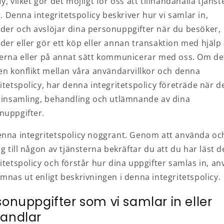
y, vilket gör det möjligt för oss att tillhandahålla tjäns
ig. Denna integritetspolicy beskriver hur vi samlar in,
der och avslöjar dina personuppgifter när du besöker,
der eller gör ett köp eller annan transaktion med hjälp
terna eller på annat sätt kommunicerar med oss. Om de
 en konflikt mellan våra användarvillkor och denna
itetspolicy, har denna integritetspolicy företräde när d
r insamling, behandling och utlämnande av dina
nuppgifter.
enna integritetspolicy noggrant. Genom att använda oc
ng till någon av tjänsterna bekräftar du att du har läst 
itetspolicy och förstår hur dina uppgifter samlas in, a
mnas ut enligt beskrivningen i denna integritetspolicy.
sonuppgifter som vi samlar in eller
andlar