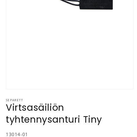
Avaa aineisto 1 modaalisessa ikkunassa
SEPARETT
Virtsasäiliön
tyhtennysanturi Tiny
SKU-koodi:
13014-01