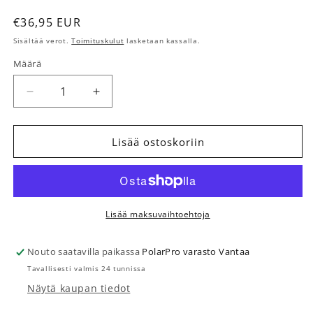
Normaalihinta
€36,95 EUR
Sisältää verot.
Toimituskulut
lasketaan kassalla.
Määrä
Määrä
Vähennä tuotteen Virtsasäiliön tyhtennysanturi Ti
Lisää tuotteen Virtsasäiliön tyhtennysa
Lisää ostoskoriin
Lisää maksuvaihtoehtoja
Nouto saatavilla paikassa
PolarPro varasto Vantaa
Tavallisesti valmis 24 tunnissa
Näytä kaupan tiedot