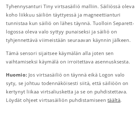
Tyhennysanturi Tiny virtsasäiliö malliin. Säiliössä oleva
koho liikkuu säiliön täyttyessä ja magneettianturi
tunnistaa kun säiliö on lähes täynnä. Tuolloin Separett-
logossa oleva valo syttyy punaiseksi ja säiliö on
tyhjennettävä viimeistään seuraavan käynnin jälkeen.
Tämä sensori sijaitsee käymälän alla joten sen
vaihtamiseksi käymälä on irroitettava asennusksesta.
Huomio:
Jos virtsasäiliö on täynnä eikä Logon valo
syty, se johtuu todennäköisesti siitä, että säiliöön on
kertynyt liikaa virtsaliusketta ja se on puhdistettava.
Löydät ohjeet virtsasäiliön puhdistamiseen
täältä
.