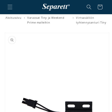
a ja siirry sisältöön
Ostoskori
Aloitussivu
›
Varaosat Tiny ja Weekend
›
Virtsasäiliön
Prime malleihin
tyhtennysanturi Tiny
irry tuotetietoihin