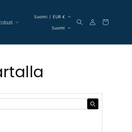
Maa/alue
Suomi | EUR €
mykset
Kirjaudu sisään
Ostoskori
Kieli
Suomi
rtalla