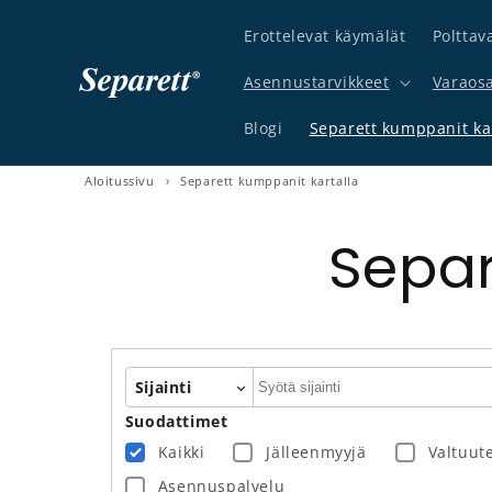
a ja siirry sisältöön
Erottelevat käymälät
Polttav
Asennustarvikkeet
Varaos
Blogi
Separett kumppanit kar
Aloitussivu
›
Separett kumppanit kartalla
Separ
Autocomplete
Sijainti
Suodattimet
Kaikki
Jälleenmyyjä
Valtuut
Asennuspalvelu