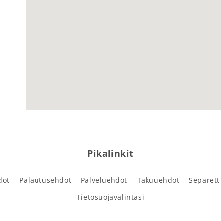
Pikalinkit
dot
Palautusehdot
Palveluehdot
Takuuehdot
Separett
Tietosuojavalintasi