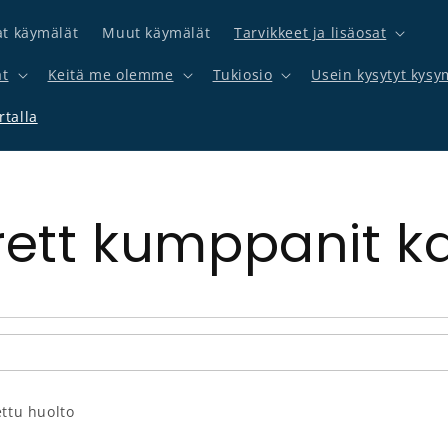
at käymälät
Muut käymälät
Tarvikkeet ja lisäosat
at
Keitä me olemme
Tukiosio
Usein kysytyt kysy
talla
ett kumppanit ka
ettu huolto