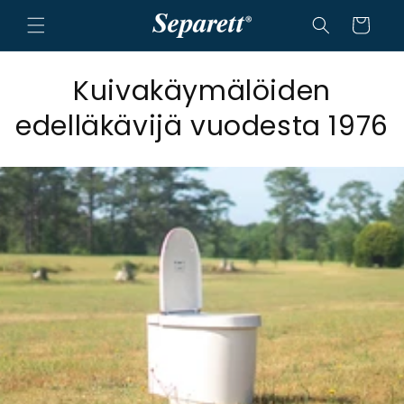
a ja siirry sisältöön
Ostoskori
Kuivakäymälöiden
edelläkävijä vuodesta 1976