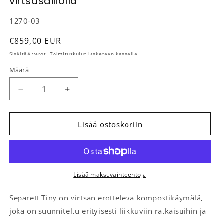
virtsasäiliöllä
SKU-koodi:
1270-03
Normaalihinta
€859,00 EUR
Sisältää verot.
Toimituskulut
lasketaan kassalla.
Määrä
Määrä
Vähennä tuotteen Erotteleva käymälä Separett Tiny 
Lisää tuotteen Erotteleva käymälä Separ
Lisää ostoskoriin
Lisää maksuvaihtoehtoja
Separett Tiny on virtsan erotteleva kompostikäymälä,
joka on suunniteltu erityisesti liikkuviin ratkaisuihin ja