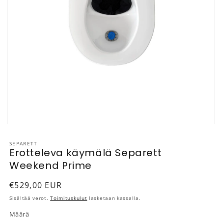
Avaa aineisto 1 modaalisessa ikkunassa
SEPARETT
Erotteleva käymälä Separett
Weekend Prime
Normaalihinta
€529,00 EUR
Sisältää verot.
Toimituskulut
lasketaan kassalla.
Määrä
Määrä