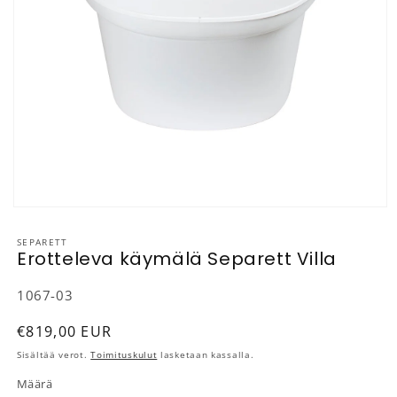
Avaa aineisto 1 modaalisessa ikkunassa
SEPARETT
Erotteleva käymälä Separett Villa
SKU-koodi:
1067-03
Normaalihinta
€819,00 EUR
Sisältää verot.
Toimituskulut
lasketaan kassalla.
Määrä
Määrä