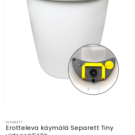
Avaa aineisto 1 modaalisessa ikkunassa
SEPARETT
Erotteleva käymälä Separett Tiny