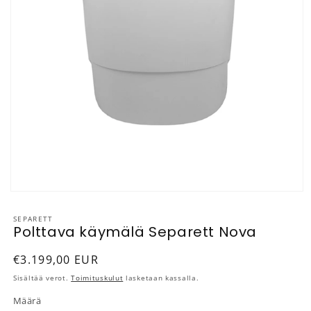
Avaa aineisto 1 modaalisessa ikkunassa
SEPARETT
Polttava käymälä Separett Nova
Normaalihinta
€3.199,00 EUR
Sisältää verot.
Toimituskulut
lasketaan kassalla.
Määrä
Määrä