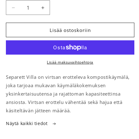
Vähennä tuotteen Erotteleva käymälä Separett Vil
Lisää tuotteen Erotteleva käymälä Sepa
Lisää ostoskoriin
Lisää maksuvaihtoehtoja
Separett Villa on virtsan erotteleva kompostikäymälä,
joka tarjoaa mukavan käymäläkokemuksen
yksinkertaisuutensa ja rajattoman kapasiteettinsa
ansiosta. Virtsan erottelu vähentää sekä hajua että
käsiteltävän jätteen määrää.
Näytä kaikki tiedot