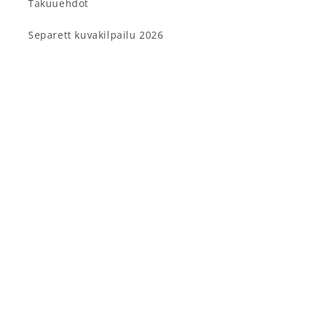
Takuuehdot
Separett kuvakilpailu 2026
Tietosuojavalintasi
Facebook
Instagram
Maa/alue
Kieli
Suomi | EUR €
Suomi
Maksutavat