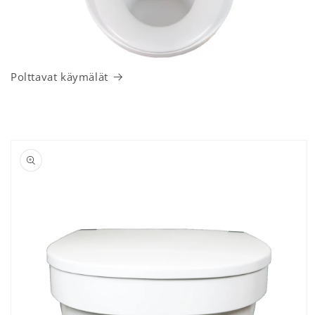
Polttavat käymälät
irry tuotetietoihin