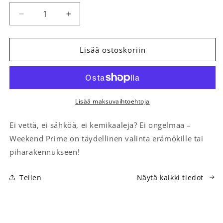
Vähennä tuotteen Erotteleva käymälä Separett W
Lisää tuotteen Erotteleva käymälä Se
Lisää ostoskoriin
Lisää maksuvaihtoehtoja
Ei vettä, ei sähköä, ei kemikaaleja? Ei ongelmaa –
Weekend Prime on täydellinen valinta erämökille tai
piharakennukseen!
Teilen
Näytä kaikki tiedot