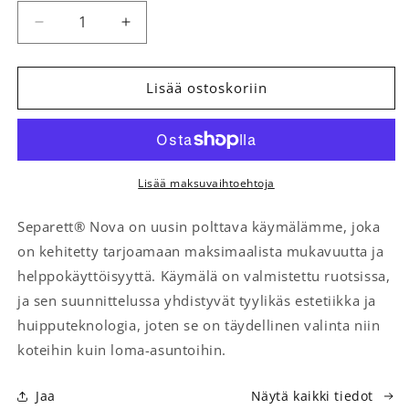
Vähennä tuotteen Polttava käymälä Separett Nov
Lisää tuotteen Polttava käymälä Sepa
Lisää ostoskoriin
Lisää maksuvaihtoehtoja
Separett® Nova on uusin polttava käymälämme, joka
on kehitetty tarjoamaan maksimaalista mukavuutta ja
helppokäyttöisyyttä. Käymälä on valmistettu ruotsissa,
ja sen suunnittelussa yhdistyvät tyylikäs estetiikka ja
huipputeknologia, joten se on täydellinen valinta niin
koteihin kuin loma-asuntoihin.
Jaa
Näytä kaikki tiedot