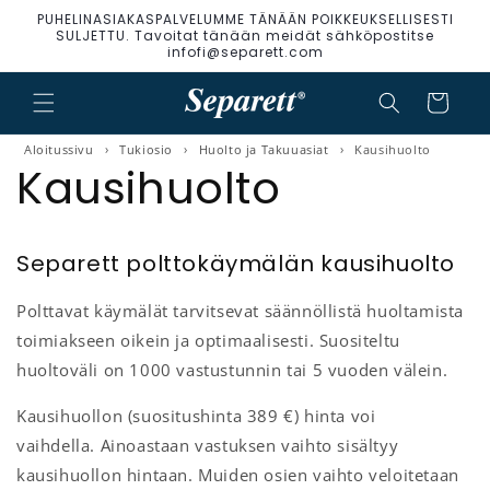
PUHELINASIAKASPALVELUMME TÄNÄÄN POIKKEUKSELLISESTI
a ja siirry sisältöön
SULJETTU. Tavoitat tänään meidät sähköpostitse
infofi@separett.com
Ostoskori
Aloitussivu
›
Tukiosio
›
Huolto ja Takuuasiat
›
Kausihuolto
Kausihuolto
Separett polttokäymälän kausihuolto
Polttavat käymälät tarvitsevat säännöllistä huoltamista
toimiakseen oikein ja optimaalisesti. Suositeltu
huoltoväli on 1000 vastustunnin tai 5 vuoden välein.
Kausihuollon (suositushinta 389 €) hinta voi
vaihdella. Ainoastaan vastuksen vaihto sisältyy
kausihuollon hintaan. Muiden osien vaihto veloitetaan