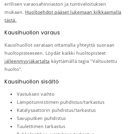
erillisen varaosahinnaston ja tuntiveloituksen
mukaan.
Huoltoehdot pääset lukemaan kilkkaamalla
tästä.
Kausihuollon varaus
Kausihuollot varataan ottamalla yhteyttä suoraan
huoltopisteeseen. Löydät kaikki huoltopisteet
jälleenmyyjäkartalta
käyttämällä tagia "Valtuutettu
huolto".
Kausihuollon sisältö
Vastuksen vaihto
Lämpötunnistimen puhdistus/tarkastus
Katalysaattorin puhdistus/tarkastus
Savuputken puhdistus
Tuulettimen tarkastus