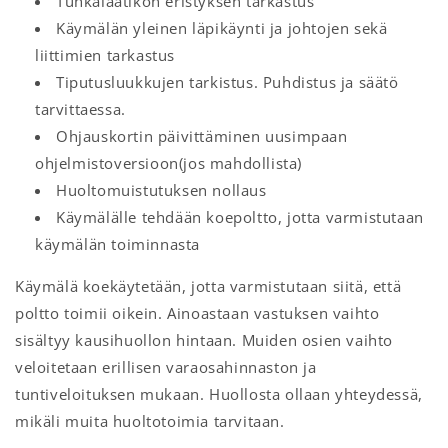
Tuhkalaatikon eristyksen tarkastus
Käymälän yleinen läpikäynti ja johtojen sekä
liittimien tarkastus
Tiputusluukkujen tarkistus. Puhdistus ja säätö
tarvittaessa.
Ohjauskortin päivittäminen uusimpaan
ohjelmistoversioon(jos mahdollista)
Huoltomuistutuksen nollaus
Käymälälle tehdään koepoltto, jotta varmistutaan
käymälän toiminnasta
Käymälä koekäytetään, jotta varmistutaan siitä, että
poltto toimii oikein. Ainoastaan vastuksen vaihto
sisältyy kausihuollon hintaan. Muiden osien vaihto
veloitetaan erillisen varaosahinnaston ja
tuntiveloituksen mukaan. Huollosta ollaan yhteydessä,
mikäli muita huoltotoimia tarvitaan.