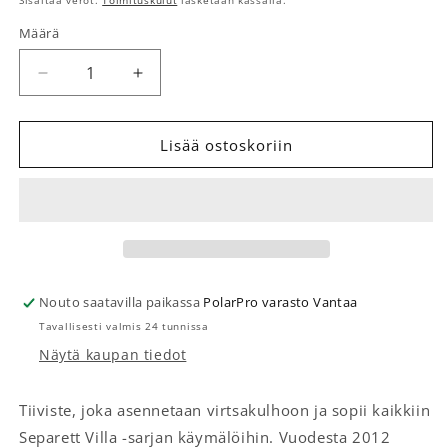
Sisältää verot.
Toimituskulut
lasketaan kassalla.
Määrä
Määrä
Vähennä tuotteen Virtsamaljan tiiviste Villa määrää
Lisää tuotteen Virtsamaljan tiiviste Vil
Lisää ostoskoriin
Nouto saatavilla paikassa
PolarPro varasto Vantaa
Tavallisesti valmis 24 tunnissa
Näytä kaupan tiedot
Tiiviste, joka asennetaan virtsakulhoon ja sopii kaikkiin
Separett Villa -sarjan käymälöihin. Vuodesta 2012