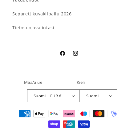
Separett kuvakilpailu 2026
Tietosuojavalintasi
Facebook
Instagram
Maa/alue
Kieli
Suomi | EUR €
Suomi
Maksutavat
© 2026,
Separett Suomi
Shopify-verkkokaupat
Tietosuojakäytäntö