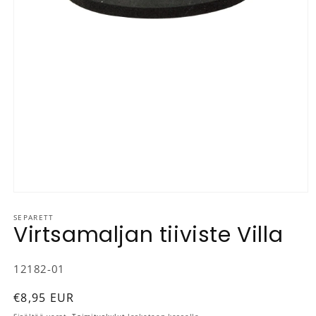
Avaa aineisto 1 modaalisessa ikkunassa
SEPARETT
Virtsamaljan tiiviste Villa
SKU-koodi:
12182-01
Normaalihinta
€8,95 EUR