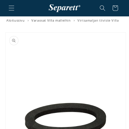
a ja siirry sisältöön
Ostoskori
Aloitussivu
›
Varaosat Villa malleihin
›
Virtsamaljan tiiviste Villa
irry tuotetietoihin