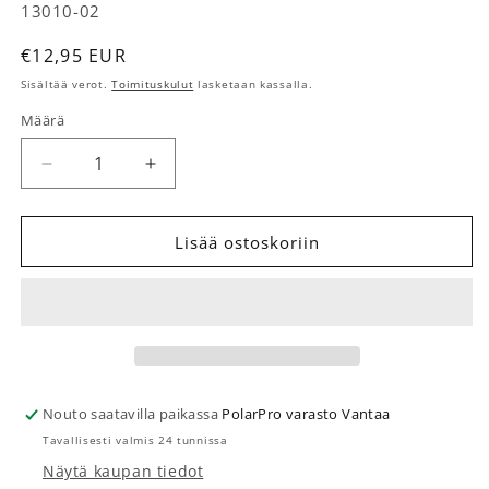
SKU-koodi:
13010-02
Normaalihinta
€12,95 EUR
Sisältää verot.
Toimituskulut
lasketaan kassalla.
Määrä
Määrä
Vähennä tuotteen Virtsamaljan suukappale Tiny 
Lisää tuotteen Virtsamaljan suukappa
Lisää ostoskoriin
Nouto saatavilla paikassa
PolarPro varasto Vantaa
Tavallisesti valmis 24 tunnissa
Näytä kaupan tiedot