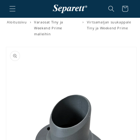
a ja siirry sisältöön
Ostoskori
Aloitussivu
›
Varaosat Tiny ja
›
Virtsamaljan suukappale
Weekend Prime
Tiny ja Weekend Prime
malleihin
irry tuotetietoihin