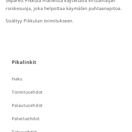
Separett Pikkula malleissa käytettävä virtsamaljan
roiskesuoja, joka helpottaa käymälän puhtaanapitoa.
Sisältyy Pikkulan toimitukseen.
Pikalinkit
Haku
Toimitusehdot
Palautusehdot
Palveluehdot
Takuuehdot