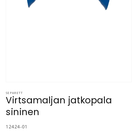
Avaa aineisto 1 modaalisessa ikkunassa
SEPARETT
Virtsamaljan jatkopala
sininen
SKU-koodi:
12424-01