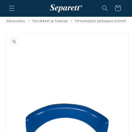
a ja siirry sisältöön
Ostoskori
Aloitussivu
›
Tarvikkeet ja lisäosat
›
Virtsamaljan jatkopala sininen
irry tuotetietoihin