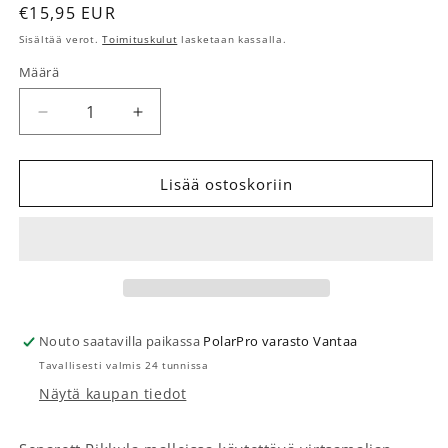
Normaalihinta
€15,95 EUR
Sisältää verot.
Toimituskulut
lasketaan kassalla.
Määrä
Määrä
Vähennä tuotteen Virtsamaljan jatkopala sininen 
Lisää tuotteen Virtsamaljan jatkopala 
Lisää ostoskoriin
Nouto saatavilla paikassa
PolarPro varasto Vantaa
Tavallisesti valmis 24 tunnissa
Näytä kaupan tiedot