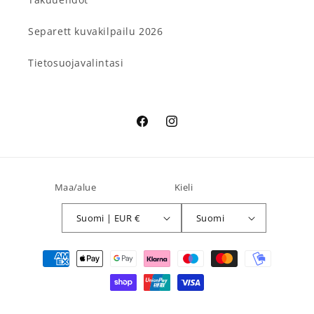
Separett kuvakilpailu 2026
Tietosuojavalintasi
Facebook
Instagram
Maa/alue
Kieli
Suomi | EUR €
Suomi
Maksutavat
© 2026,
Separett Suomi
Shopify-verkkokaupat
Tietosuojakäytäntö