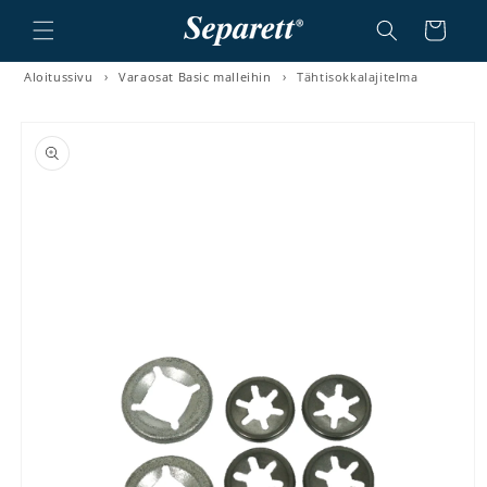
a ja siirry sisältöön
Ostoskori
Aloitussivu
›
Varaosat Basic malleihin
›
Tähtisokkalajitelma
irry tuotetietoihin