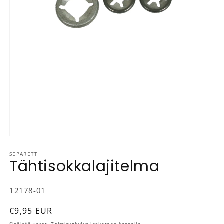
Avaa aineisto 1 modaalisessa ikkunassa
SEPARETT
Tähtisokkalajitelma
SKU-koodi:
12178-01
Normaalihinta
€9,95 EUR