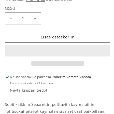
Sisältää verot.
Toimituskulut
lasketaan kassalla.
Määrä
Määrä
Vähennä tuotteen Tähtisokkalajitelma määrää
Lisää tuotteen Tähtisokkalajitelma mä
Lisää ostoskoriin
Nouto saatavilla paikassa
PolarPro varasto Vantaa
Tavallisesti valmis 24 tunnissa
Näytä kaupan tiedot
Sopii kaikkiin Separettin polttaviin käymälöihin.
Tähtisokat pitävät käymälän sisäiset osat paikoillaan.