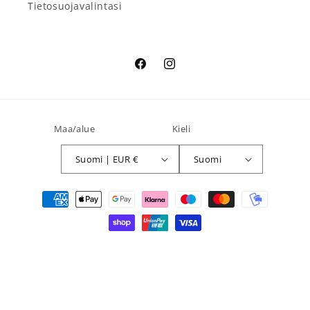
Tietosuojavalintasi
Facebook
Instagram
Maa/alue
Kieli
Suomi | EUR €
Suomi
Maksutavat
© 2026,
Separett Suomi
Shopify-verkkokaupat
Tietosuojakäytäntö
Toimituskäytäntö
Yhteystiedot
Palautuskäytäntö
Oikeudellinen huomautus
Käyttöehdot