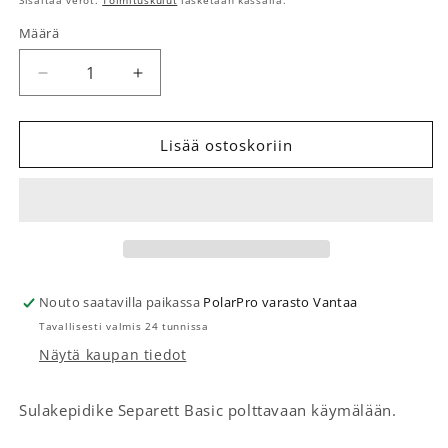
Sisältää verot.
Toimituskulut
lasketaan kassalla.
Määrä
Määrä
Vähennä tuotteen Sulakepidike Basic malliin määr
Lisää tuotteen Sulakepidike Basic mall
Lisää ostoskoriin
Nouto saatavilla paikassa
PolarPro varasto Vantaa
Tavallisesti valmis 24 tunnissa
Näytä kaupan tiedot
Sulakepidike Separett Basic polttavaan käymälään.