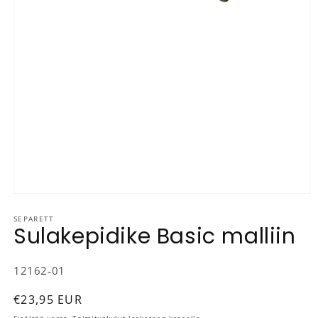
Avaa aineisto 1 modaalisessa ikkunassa
SEPARETT
Sulakepidike Basic malliin
SKU-koodi:
12162-01
Normaalihinta
€23,95 EUR