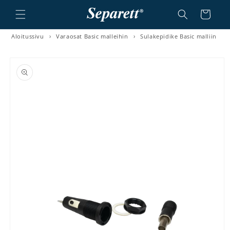
a ja siirry sisältöön
Ostoskori
Aloitussivu
›
Varaosat Basic malleihin
›
Sulakepidike Basic malliin
irry tuotetietoihin