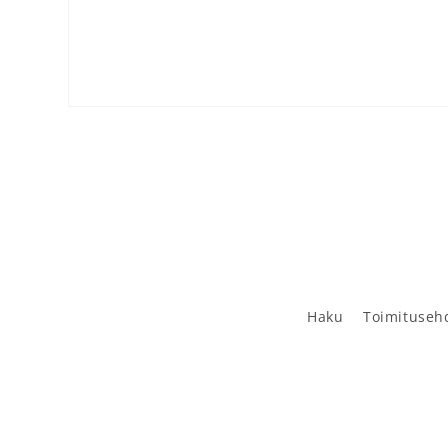
Avaa aineisto 1 modaalisessa ikkunassa
Haku
Toimituseh