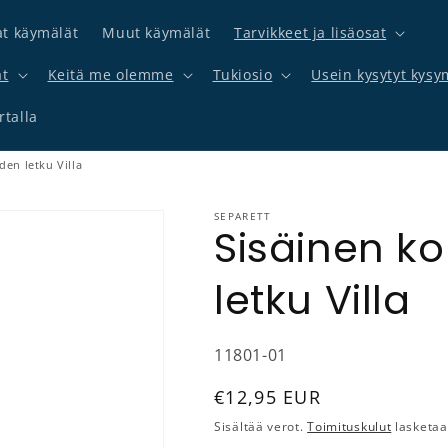
at käymälät
Muut käymälät
Tarvikkeet ja lisäosat
at
Keitä me olemme
Tukiosio
Usein kysytyt kysy
talla
en letku Villa
SEPARETT
Sisäinen k
letku Villa
SKU-koodi:
11801-01
Normaalihinta
€12,95 EUR
Sisältää verot.
Toimituskulut
lasketaa