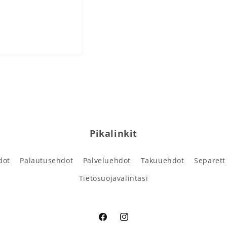
Pikalinkit
dot
Palautusehdot
Palveluehdot
Takuuehdot
Separett
Tietosuojavalintasi
Facebook
Instagram