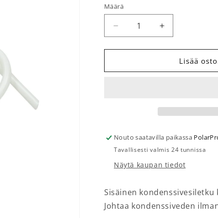
Määrä
Määrä
Vähennä tuotteen Sisäine
Lisää tuotteen
Lisää osto
Nouto saatavilla paikassa
PolarPr
Tavallisesti valmis 24 tunnissa
Näytä kaupan tiedot
Sisäinen kondenssivesiletku k
Johtaa kondenssiveden ilman