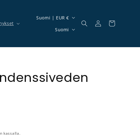
Maa/alue
Suomi | EUR €
mykset
Kirjaudu sisään
Ostoskori
Kieli
Suomi
ondenssiveden
n kassalla.