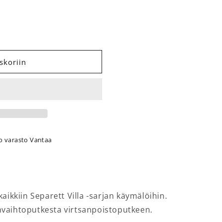
n kondenssiveden letku Villa määrää
 Sisäinen kondenssiveden letku Villa määrää
skoriin
o varasto Vantaa
aikkiin Separett Villa -sarjan käymälöihin.
vaihtoputkesta virtsanpoistoputkeen.