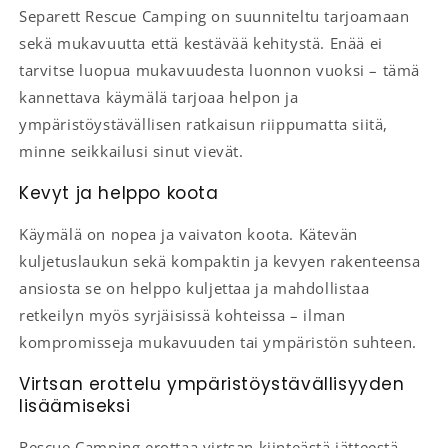
Separett Rescue Camping on suunniteltu tarjoamaan
sekä mukavuutta että kestävää kehitystä. Enää ei
tarvitse luopua mukavuudesta luonnon vuoksi – tämä
kannettava käymälä tarjoaa helpon ja
ympäristöystävällisen ratkaisun riippumatta siitä,
minne seikkailusi sinut vievät.
Kevyt ja helppo koota
Käymälä on nopea ja vaivaton koota. Kätevän
kuljetuslaukun sekä kompaktin ja kevyen rakenteensa
ansiosta se on helppo kuljettaa ja mahdollistaa
retkeilyn myös syrjäisissä kohteissa – ilman
kompromisseja mukavuuden tai ympäristön suhteen.
Virtsan erottelu ympäristöystävällisyyden
lisäämiseksi
Rescue Camping erottaa virtsan kiinteästä jätteestä.