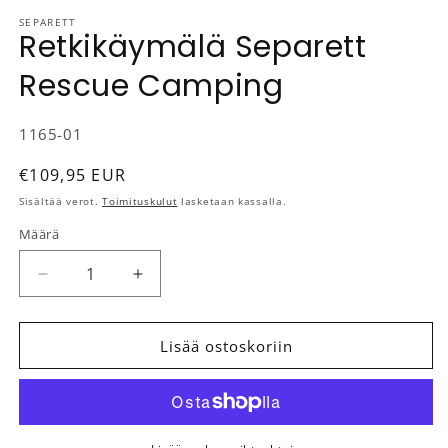
SEPARETT
Retkikäymälä Separett
Rescue Camping
SKU-koodi:
1165-01
Normaalihinta
€109,95 EUR
Sisältää verot.
Toimituskulut
lasketaan kassalla.
Määrä
Määrä
Vähennä tuotteen Retkikäymälä Separett Rescue
Lisää tuotteen Retkikäymälä Separet
Lisää ostoskoriin