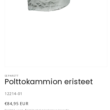
Avaa aineisto 1 modaalisessa ikkunassa
SEPARETT
Polttokammion eristeet
SKU-koodi:
12214-01
Normaalihinta
€84,95 EUR