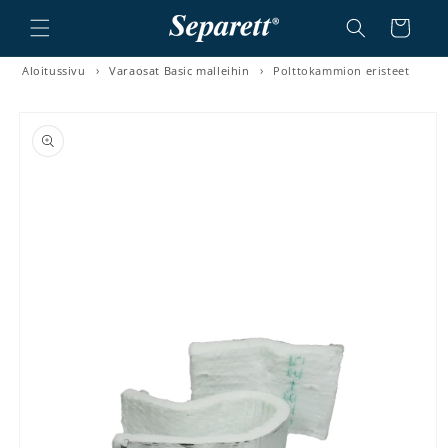
a ja siirry sisältöön
Ostoskori
Aloitussivu
›
Varaosat Basic malleihin
›
Polttokammion eristeet
irry tuotetietoihin