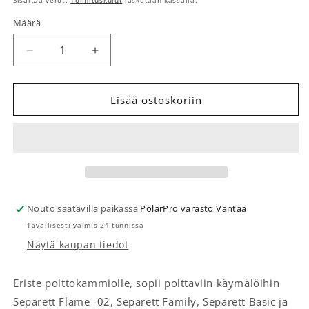
Sisältää verot.
Toimituskulut
lasketaan kassalla.
Määrä
Määrä
Vähennä tuotteen Polttokammion eristeet määrää
Lisää tuotteen Polttokammion eristeet
Lisää ostoskoriin
Nouto saatavilla paikassa
PolarPro varasto Vantaa
Tavallisesti valmis 24 tunnissa
Näytä kaupan tiedot
Eriste polttokammiolle, sopii polttaviin käymälöihin
Separett Flame -02, Separett Family, Separett Basic ja