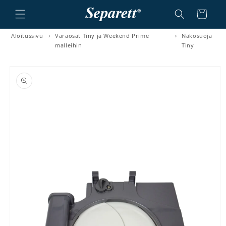
a ja siirry sisältöön
Ostoskori
Aloitussivu
›
Varaosat Tiny ja Weekend Prime
›
Näkösuoja
malleihin
Tiny
irry tuotetietoihin