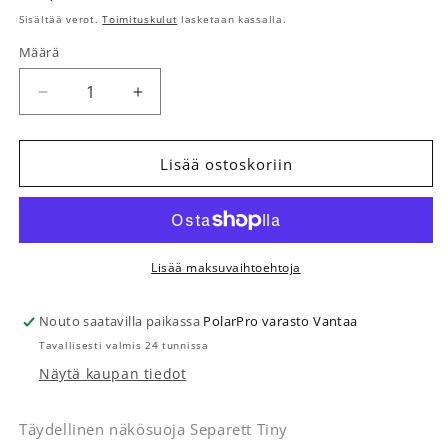
Sisältää verot.
Toimituskulut
lasketaan kassalla.
Määrä
Määrä
Vähennä tuotteen Näkösuoja Tiny määrää
Lisää tuotteen Näkösuoja Tiny määrää
Lisää ostoskoriin
Lisää maksuvaihtoehtoja
Nouto saatavilla paikassa
PolarPro varasto Vantaa
Tavallisesti valmis 24 tunnissa
Näytä kaupan tiedot
Täydellinen näkösuoja Separett Tiny