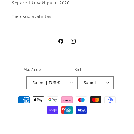
Separett kuvakilpailu 2026
Tietosuojavalintasi
Facebook
Instagram
Maa/alue
Kieli
Suomi | EUR €
Suomi
Maksutavat
© 2026,
Separett Suomi
Shopify-verkkokaupat
Tietosuojakäytäntö
Toimituskäytäntö
Yhteystiedot
Palautuskäytäntö