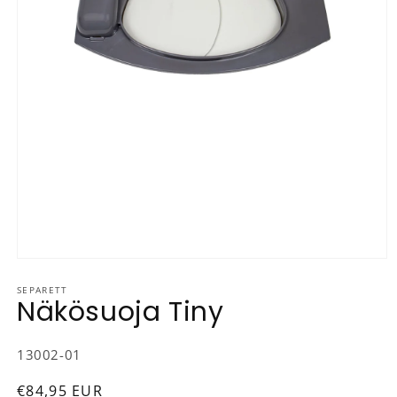
Avaa aineisto 1 modaalisessa ikkunassa
SEPARETT
Näkösuoja Tiny
SKU-koodi:
13002-01
Normaalihinta
€84,95 EUR