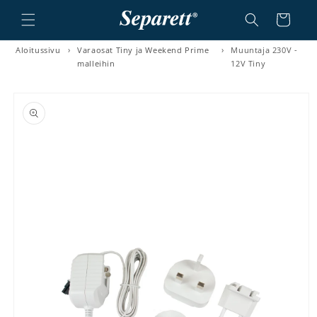
a ja siirry sisältöön
Ostoskori
Aloitussivu
›
Varaosat Tiny ja Weekend Prime
›
Muuntaja 230V -
malleihin
12V Tiny
irry tuotetietoihin