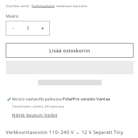
Sisältää verot.
Toimituskulut
lasketaan kassalla.
Määrä
Määrä
Vähennä tuotteen Muuntaja 230V - 12V Tiny määr
Lisää tuotteen Muuntaja 230V - 12V T
Lisää ostoskoriin
Nouto saatavilla paikassa
PolarPro varasto Vantaa
Tavallisesti valmis 24 tunnissa
Näytä kaupan tiedot
Verkkovirtasovitin 110–240 V → 12 V Separett Tiny