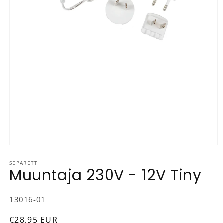
Avaa aineisto 1 modaalisessa ikkunassa
SEPARETT
Muuntaja 230V - 12V Tiny
SKU-koodi:
13016-01
Normaalihinta
€28,95 EUR