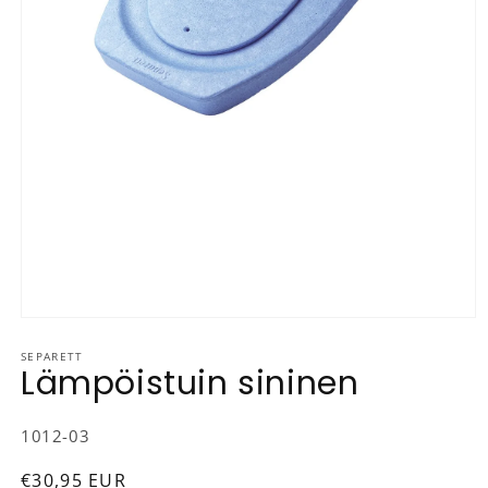
Avaa aineisto 1 modaalisessa ikkunassa
SEPARETT
Lämpöistuin sininen
SKU-koodi:
1012-03
Normaalihinta
€30,95 EUR