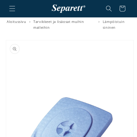
a ja siirry sisältöön
Ostoskori
Aloitussivu
›
Tarvikkeet ja lisäosat muihin
›
Lämpöistuin
malleihin
sininen
irry tuotetietoihin