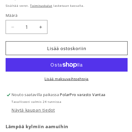
Sisältää verot.
Toimituskulut
lasketaan kassalla.
Määrä
Määrä
Vähennä tuotteen Lämpöistuin sininen määrää
Lisää tuotteen Lämpöistuin sininen mä
Lisää ostoskoriin
Lisää maksuvaihtoehtoja
Nouto saatavilla paikassa
PolarPro varasto Vantaa
Tavallisesti valmis 24 tunnissa
Näytä kaupan tiedot
Lämpöä kylmiin aamuihin