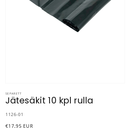
Avaa aineisto 1 modaalisessa ikkunassa
SEPARETT
Jätesäkit 10 kpl rulla
SKU-koodi:
1126-01
Normaalihinta
€17,95 EUR