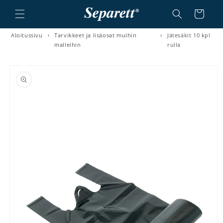
a ja siirry sisältöön
Ostoskori
Aloitussivu
›
Tarvikkeet ja lisäosat muihin
›
Jätesäkit 10 kpl
malleihin
rulla
irry tuotetietoihin