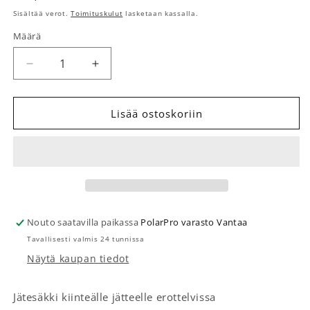
Sisältää verot.
Toimituskulut
lasketaan kassalla.
Määrä
Määrä
Vähennä tuotteen Jätesäkit 10 kpl rulla määrää
Lisää tuotteen Jätesäkit 10 kpl rulla m
Lisää ostoskoriin
Nouto saatavilla paikassa
PolarPro varasto Vantaa
Tavallisesti valmis 24 tunnissa
Näytä kaupan tiedot
Jätesäkki kiinteälle jätteelle erottelvissa