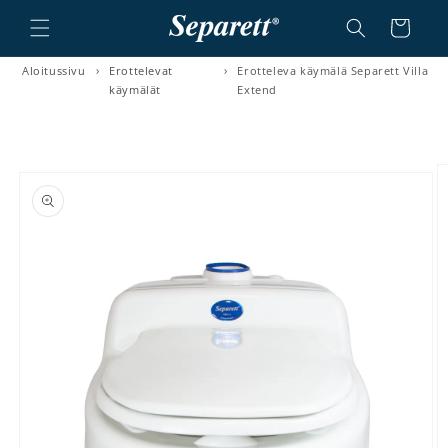
a ja siirry sisältöön
Ostoskori
Aloitussivu
›
Erottelevat
›
Erotteleva käymälä Separett Villa
käymälät
Extend
irry tuotetietoihin