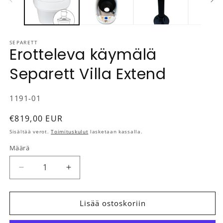
SEPARETT
Erotteleva käymälä
Separett Villa Extend
SKU-koodi:
1191-01
Normaalihinta
€819,00 EUR
Sisältää verot.
Toimituskulut
lasketaan kassalla.
Määrä
Määrä
Vähennä tuotteen Erotteleva käymälä Separett Vil
Lisää tuotteen Erotteleva käymälä Sep
Lisää ostoskoriin