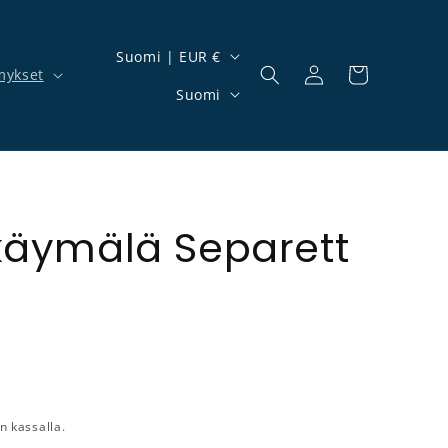
Maa/alue
Suomi | EUR €
mykset
Kirjaudu sisään
Ostoskori
Kieli
Suomi
 käymälä Separett
n kassalla.