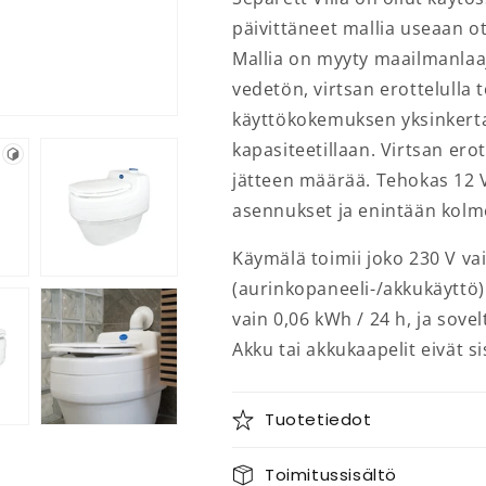
päivittäneet mallia useaan 
Mallia on myyty maailmanlaaj
vedetön, virtsan erottelulla
käyttökokemuksen yksinkerta
kapasiteetillaan. Virtsan ero
jätteen määrää. Tehokas 12 V
asennukset ja enintään kolm
Käymälä toimii joko 230 V vaih
(aurinkopaneeli-/akkukäyttö).
vain 0,06 kWh / 24 h, ja sove
Akku tai akkukaapelit eivät s
Tuotetiedot
Toimitussisältö