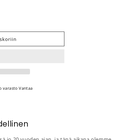
va käymälä Separett Villa määrää
 Erotteleva käymälä Separett Villa määrää
skoriin
o varasto Vantaa
dellinen
össä jo 20 vuoden ajan, ja tänä aikana olemme