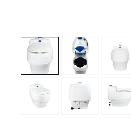
Avaa aineisto 1 modaalisessa ikkunassa