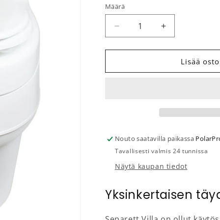
Määrä
Määrä
Vähennä tuotteen Erottele
Lisää tuotteen
Lisää osto
Nouto saatavilla paikassa
PolarPr
Tavallisesti valmis 24 tunnissa
Näytä kaupan tiedot
Yksinkertaisen täy
Separett Villa on ollut käyt