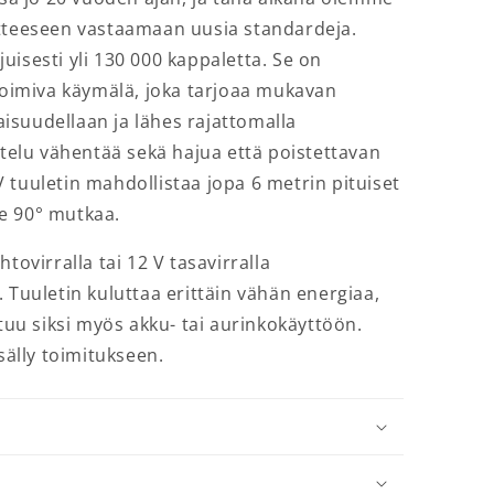
otteeseen vastaamaan uusia standardeja.
uisesti yli 130 000 kappaletta. Se on
 toimiva käymälä, joka tarjoaa mukavan
isuudellaan ja lähes rajattomalla
ttelu vähentää sekä hajua että poistettavan
 tuuletin mahdollistaa jopa 6 metrin pituiset
e 90° mutkaa.
tovirralla tai 12 V tasavirralla
 Tuuletin kuluttaa erittäin vähän energiaa,
ltuu siksi myös akku- tai aurinkokäyttöön.
isälly toimitukseen.