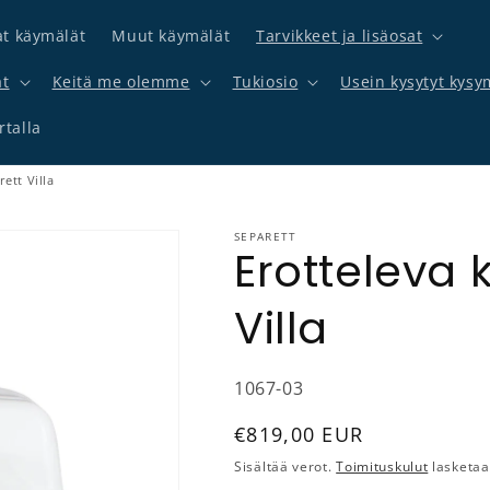
at käymälät
Muut käymälät
Tarvikkeet ja lisäosat
at
Keitä me olemme
Tukiosio
Usein kysytyt kysy
talla
ett Villa
SEPARETT
Erotteleva
Villa
SKU-koodi:
1067-03
Normaalihinta
€819,00 EUR
Sisältää verot.
Toimituskulut
lasketaa