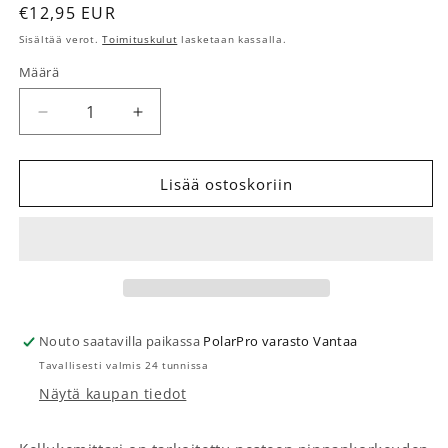
Normaalihinta
€12,95 EUR
Sisältää verot.
Toimituskulut
lasketaan kassalla.
Määrä
Määrä
Vähennä tuotteen Ejektorisäiliön kellukemittari mä
Lisää tuotteen Ejektorisäiliön kellukem
Lisää ostoskoriin
Nouto saatavilla paikassa
PolarPro varasto Vantaa
Tavallisesti valmis 24 tunnissa
Näytä kaupan tiedot