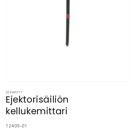
Avaa aineisto 1 modaalisessa ikkunassa
SEPARETT
Ejektorisäiliön
kellukemittari
SKU-koodi:
12409-01