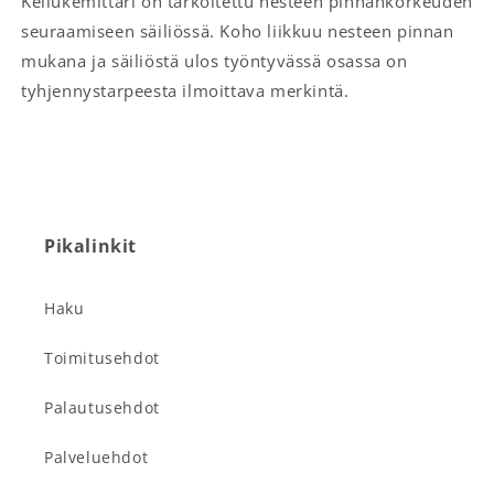
Kellukemittari on tarkoitettu nesteen pinnankorkeuden
seuraamiseen säiliössä. Koho liikkuu nesteen pinnan
mukana ja säiliöstä ulos työntyvässä osassa on
tyhjennystarpeesta ilmoittava merkintä.
Pikalinkit
Haku
Toimitusehdot
Palautusehdot
Palveluehdot