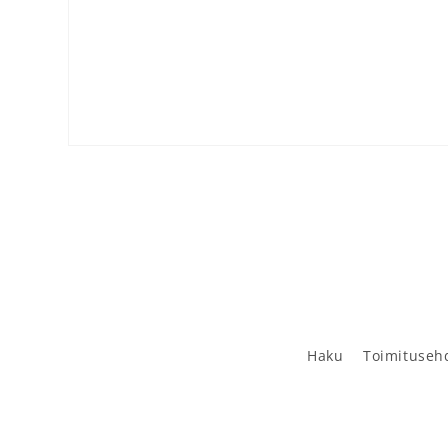
Avaa aineisto 1 modaalisessa ikkunassa
Haku
Toimituseh