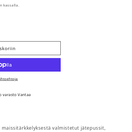
n kassalla.
t Separett Uno Käymälään 32 kpl rulla määrää
 Biosäkit Separett Uno Käymälään 32 kpl rulla määrää
skoriin
ihtoehtoja
o varasto Vantaa
maissitärkkelyksestä valmistetut jätepussit,