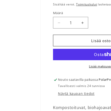
Sisältää verot.
Toimituskulut
lasketaa
Määrä
Määrä
Vähennä tuotteen Biosäki
Lisää tuotteen
Lisää osto
Lisää maksuva
Nouto saatavilla paikassa
PolarPr
Tavallisesti valmis 24 tunnissa
Näytä kaupan tiedot
Kompostoituvat, biohajoavat 