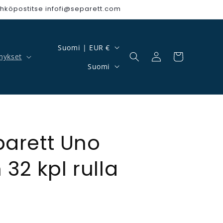
hköpostitse infofi@separett.com
Maa/alue
Suomi | EUR €
mykset
Kirjaudu sisään
Ostoskori
Kieli
Suomi
parett Uno
32 kpl rulla