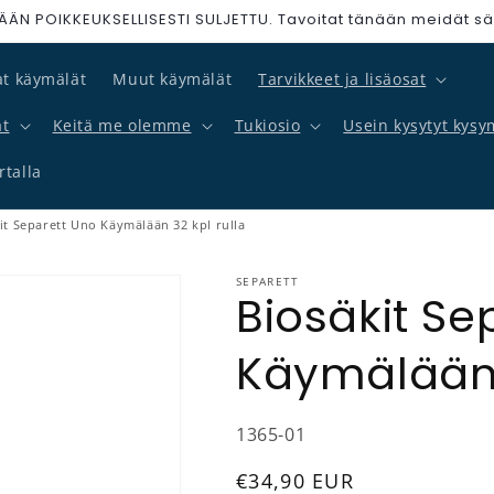
N POIKKEUKSELLISESTI SULJETTU. Tavoitat tänään meidät sä
at käymälät
Muut käymälät
Tarvikkeet ja lisäosat
at
Keitä me olemme
Tukiosio
Usein kysytyt kysy
talla
it Separett Uno Käymälään 32 kpl rulla
SEPARETT
Biosäkit Se
Käymälään 
SKU-koodi:
1365-01
Normaalihinta
€34,90 EUR