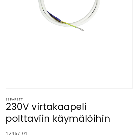
Avaa aineisto 1 modaalisessa ikkunassa
SEPARETT
230V virtakaapeli
polttaviin käymälöihin
SKU-koodi:
12467-01