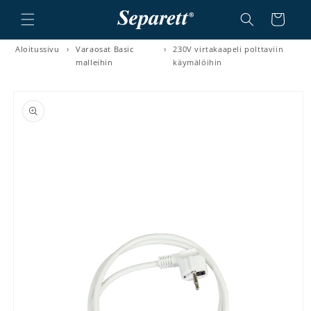
a ja siirry sisältöön
Ostoskori
Aloitussivu
›
Varaosat Basic
›
230V virtakaapeli polttaviin
malleihin
käymälöihin
irry tuotetietoihin