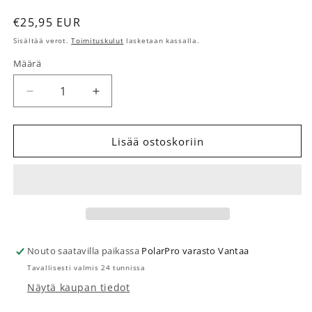
Normaalihinta
€25,95 EUR
Sisältää verot.
Toimituskulut
lasketaan kassalla.
Määrä
Määrä
Vähennä tuotteen 230V virtakaapeli polttaviin käy
Lisää tuotteen 230V virtakaapeli poltt
Lisää ostoskoriin
Nouto saatavilla paikassa
PolarPro varasto Vantaa
Tavallisesti valmis 24 tunnissa
Näytä kaupan tiedot